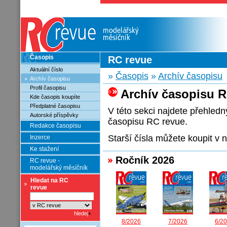
Časopis
RC revue
Aktuální číslo
»
Časopis
»
Archív časopisu
Archív časopisu
Profil časopisu
Archív časopisu R
Kde časopis koupíte
Předplatné časopisu
V této sekci najdete přehled
Autorské příspěvky
časopisu RC revue.
Redakce časopisu
Starší čísla můžete koupit 
Inzerce
Ke stažení
Ročník 2026
RC revue -
modelářský měsíčník
Hledat na RC
revue
8/2026
7/2026
6/2