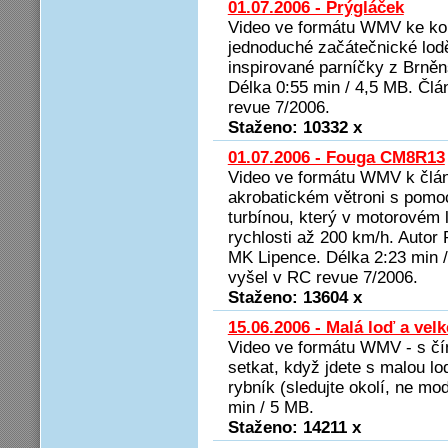
01.07.2006 - Prýgláček
Video ve formátu WMV ke ko
jednoduché začátečnické lodě
inspirované parníčky z Brněn
Délka 0:55 min / 4,5 MB. Člá
revue 7/2006.
Staženo: 10332 x
01.07.2006 - Fouga CM8R13
Video ve formátu WMV k člá
akrobatickém větroni s po
turbínou, který v motorovém 
rychlosti až 200 km/h. Autor 
MK Lipence. Délka 2:23 min 
vyšel v RC revue 7/2006.
Staženo: 13604 x
15.06.2006 - Malá loď a velk
Video ve formátu WMV - s č
setkat, když jdete s malou lo
rybník (sledujte okolí, ne mo
min / 5 MB.
Staženo: 14211 x