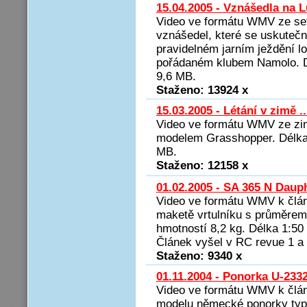
15.04.2005 - Vznášedla na 
Video ve formátu WMV ze set
vznášedel, které se uskutečni
pravidelném jarním ježdění l
pořádaném klubem Namolo. D
9,6 MB.
Staženo: 13924 x
15.03.2005 - Létání v zimě .
Video ve formátu WMV ze zim
modelem Grasshopper. Délka 
MB.
Staženo: 12158 x
01.02.2005 - SA 365 N Daup
Video ve formátu WMV k člán
maketě vrtulníku s průměrem 
hmotností 8,2 kg. Délka 1:50
Článek vyšel v RC revue 1 a 
Staženo: 9340 x
01.11.2004 - Ponorka U-233
Video ve formátu WMV k člá
modelu německé ponorky typu