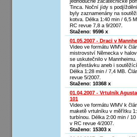
jednoduché začátečnické pon
Tinca. Noční jídy s podjížděn
byly zaznamenány na soutěž
kotva. Délka 1:40 min / 6,5 
RC revue 7,8 a 9/2007.
Staženo: 9596 x
01.05.2007 - Draci v Mannh
Video ve formátu WMV k člá
mistrovství Německa v halové
se uskutečnilo v Mannheimu. 
na přestávku aneb i soutěžící
Délka 1:28 min / 7,4 MB. Člá
revue 5/2007.
Staženo: 10368 x
01.04.2007 - Vrtulník Agus
101
Video ve formátu WMV k člán
maketě vrtulníku v měřítku 1
turbínou. Délka 2:00 min / 1
v RC revue 4/2007.
Staženo: 15303 x