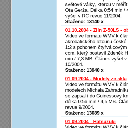
světové války, kterou v měřít
Ota Gerža. Délka 0:54 min / 
vyšel v RC revue 11/2004.
Staženo: 13140 x
01.10.2004 - Zlín Z-50LS - 
Video ve formátu WMV k člá
akrobatického letounu české 
1:2 s pohonem čtyřválcovým
ccm, který postavil Zdeněk H
min / 7,3 MB. Článek vyšel 
10/2004.
Staženo: 13940 x
01.09.2004 - Modely ze skla
Video ve formátu WMV k člán
modelech Michala Zahradníka
se zapsal i do Guinessovy kn
délka 0:56 min / 4,5 MB. Člá
revue 9/2004.
Staženo: 13089 x
01.09.2004 - Hatsuzuki
Video ve formátu WMV k člán