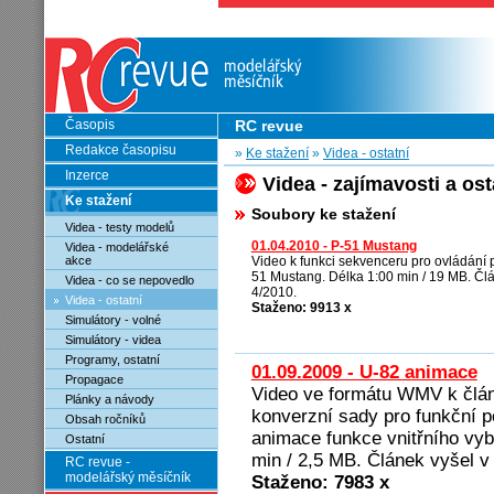
Časopis
RC revue
Redakce časopisu
»
Ke stažení
»
Videa - ostatní
Inzerce
Videa - zajímavosti a ost
Ke stažení
Soubory ke stažení
Videa - testy modelů
01.04.2010 - P-51 Mustang
Videa - modelářské
akce
Video k funkci sekvenceru pro ovládání 
51 Mustang. Délka 1:00 min / 19 MB. Čl
Videa - co se nepovedlo
4/2010.
Videa - ostatní
Staženo: 9913 x
Simulátory - volné
Simulátory - videa
Programy, ostatní
01.09.2009 - U-82 animace
Propagace
Video ve formátu WMV k člán
Plánky a návody
konverzní sady pro funkční 
Obsah ročníků
animace funkce vnitřního vyb
Ostatní
min / 2,5 MB. Článek vyšel v
RC revue -
modelářský měsíčník
Staženo: 7983 x