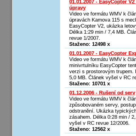
01.01.2007 - EasyCopter V2
úpravy
Video ve formátu WMV k člán
úpravách Kamova 115 s mec
EasyCopter V2, ukázka letový
Délka 1:29 min / 7,4 MB. Člá
revue 1/2007.
Staženo: 12498 x
01.01.2007 - EasyCopter Ex
Video ve formátu WMV k člá
minivrtulníku EasyCopter ten
verzi s prostorovým trupem. 
5,0 MB. Článek vyšel v RC r
Staženo: 10701 x
01.12.2006 - Rušení od serv
Video ve formátu WMV k člán
způsobovaném servy, postup
odstranění. Ukázka typických
zásahem. Délka 0:28 min / 2
vyšel v RC revue 12/2006.
Staženo: 12562 x