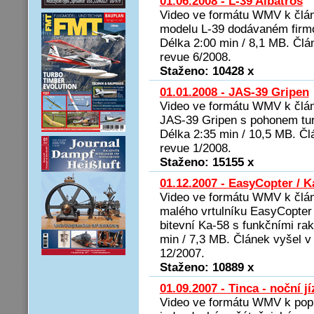
01.06.2008 - L-39 Albatros
Video ve formátu WMV k člá
modelu L-39 dodávaném firm
Délka 2:00 min / 8,1 MB. Člá
revue 6/2008.
Staženo: 10428 x
01.01.2008 - JAS-39 Gripen
Video ve formátu WMV k člá
JAS-39 Gripen s pohonem tu
Délka 2:35 min / 10,5 MB. Č
revue 1/2008.
Staženo: 15155 x
01.12.2007 - EasyCopter / K
Video ve formátu WMV k člán
malého vrtulníku EasyCopter
bitevní Ka-58 s funkčními ra
min / 7,3 MB. Článek vyšel 
12/2007.
Staženo: 10889 x
01.09.2007 - Tinca - noční j
Video ve formátu WMV k pop