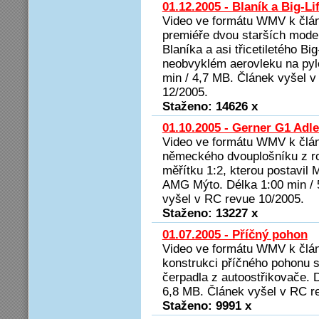
01.12.2005 - Blaník a Big-Lif
Video ve formátu WMV k člá
premiéře dvou starších modelů
Blaníka a asi třicetiletého Big
neobvyklém aerovleku na pyl
min / 4,7 MB. Článek vyšel 
12/2005.
Staženo: 14626 x
01.10.2005 - Gerner G1 Adle
Video ve formátu WMV k člá
německého dvouplošníku z r
měřítku 1:2, kterou postavil 
AMG Mýto. Délka 1:00 min / 
vyšel v RC revue 10/2005.
Staženo: 13227 x
01.07.2005 - Příčný pohon
Video ve formátu WMV k člán
konstrukci příčného pohonu s
čerpadla z autoostřikovače. D
6,8 MB. Článek vyšel v RC r
Staženo: 9991 x