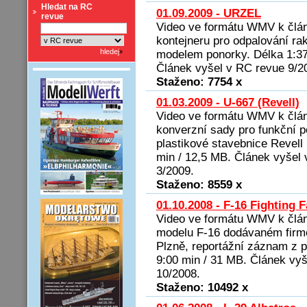
Hledat na RC
01.09.2009 - URZEL
revue
Video ve formátu WMV k člá
kontejneru pro odpalování ra
modelem ponorky. Délka 1:37
Článek vyšel v RC revue 9/2
Staženo: 7754 x
01.03.2009 - U-667 (Revell)
Video ve formátu WMV k člán
konverzní sady pro funkční p
plastikové stavebnice Revell 
min / 12,5 MB. Článek vyšel
3/2009.
Staženo: 8559 x
01.10.2008 - F-16 Fighting 
Video ve formátu WMV k člá
modelu F-16 dodávaném firm
Plzně, reportážní záznam z p
9:00 min / 31 MB. Článek vy
10/2008.
Staženo: 10492 x