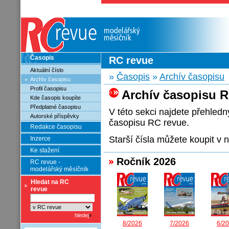
Časopis
RC revue
Aktuální číslo
»
Časopis
»
Archív časopisu
Archív časopisu
Profil časopisu
Archív časopisu R
Kde časopis koupíte
Předplatné časopisu
V této sekci najdete přehled
Autorské příspěvky
časopisu RC revue.
Redakce časopisu
Starší čísla můžete koupit 
Inzerce
Ke stažení
Ročník 2026
RC revue -
modelářský měsíčník
Hledat na RC
revue
8/2026
7/2026
6/2