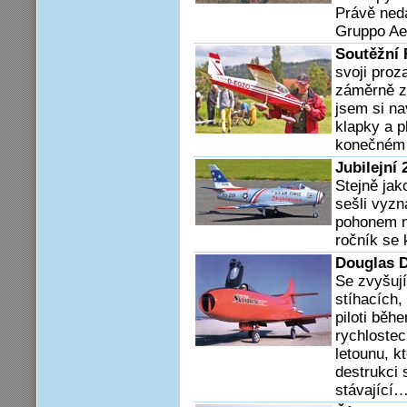
Právě ned
Gruppo Ae
Soutěžní
svoji proz
záměrně z 
jsem si na
klapky a p
konečném 
Jubilejní
Stejně jak
sešli vyzn
pohonem na
ročník se
Douglas D
Se zvyšují
stíhacích,
piloti běh
rychloste
letounu, k
destrukci s
stávající