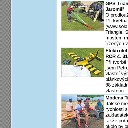
GPS Trian
Jaroměř
O prodlou
11. květn
(www.solar
Triangle. S
mostem me
řízených 
Elektrolet
RCR č. 31
Při tvorb
jsem Petro
vlastní vý
plánkových
88 základn
vlastním
Modena T
Italské mě
rychlosti 
zakladate
takže pořá
okolo pylo