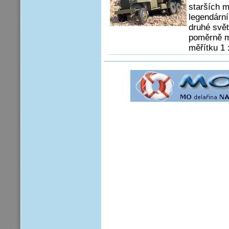
starších 
legendární
druhé svět
poměrně m
měřítku 1