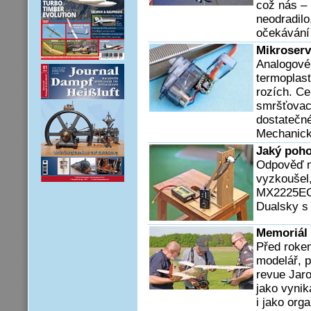
což nás –
neodradilo
očekávání
Mikroser
Analogové
termoplast
rozích. Cel
smršťovací
dostatečné
Mechanick
Jaký poh
Odpověď na
vyzkoušel
MX2225EG-
Dualsky s 
Memoriál
Před roke
modelář, p
revue Jar
jako vynika
i jako org