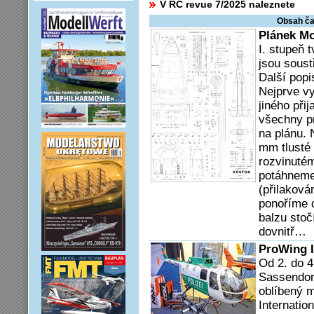
V RC revue 7/2025 naleznete
Obsah ča
Plánek M
I. stupeň t
jsou soust
Další popi
Nejprve v
jiného při
všechny p
na plánu. 
mm tlusté 
rozvinutém
potáhneme
(přilaková
ponoříme 
balzu stoč
dovnitř…
ProWing I
Od 2. do 4
Sassendor
oblíbený 
Internation