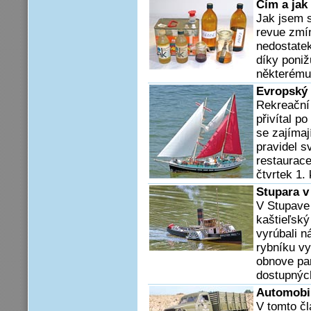
Čím a jak
Jak jsem 
revue zmín
nedostate
díky poniž
některému 
Evropský 
Rekreační 
přivítal p
se zajímaj
pravidel s
restaurace
čtvrtek 1
Stupara v
V Stupave 
kaštieľský
vyrúbali n
rybníku vy
obnove pa
dostupnýc
Automobil
V tomto čl