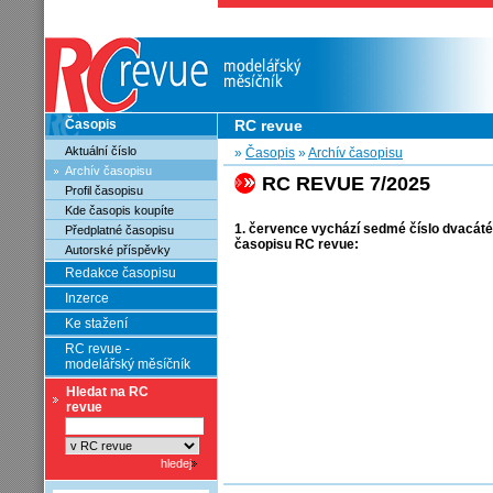
Časopis
RC revue
Aktuální číslo
»
Časopis
»
Archív časopisu
Archív časopisu
RC REVUE 7/2025
Profil časopisu
Kde časopis koupíte
1. července vychází sedmé číslo dvacát
Předplatné časopisu
časopisu RC revue:
Autorské příspěvky
Redakce časopisu
Inzerce
Ke stažení
RC revue -
modelářský měsíčník
Hledat na RC
revue